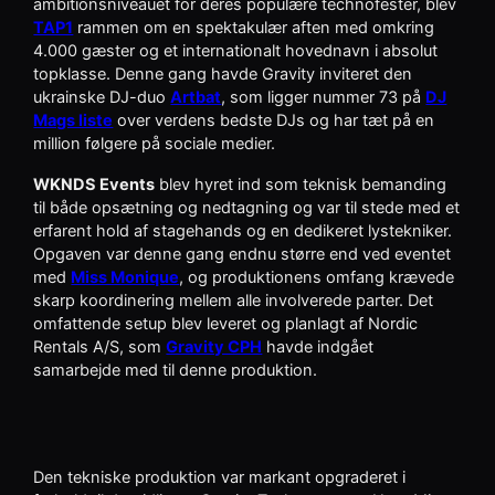
ambitionsniveauet for deres populære technofester, blev
TAP1
rammen om en spektakulær aften med omkring
4.000 gæster og et internationalt hovednavn i absolut
topklasse. Denne gang havde Gravity inviteret den
ukrainske DJ-duo
Artbat
, som ligger nummer 73 på
DJ
Mags liste
over verdens bedste DJs og har tæt på en
million følgere på sociale medier.
WKNDS Events
blev hyret ind som teknisk bemanding
til både opsætning og nedtagning og var til stede med et
erfarent hold af stagehands og en dedikeret lystekniker.
Opgaven var denne gang endnu større end ved eventet
med
Miss Monique
, og produktionens omfang krævede
skarp koordinering mellem alle involverede parter. Det
omfattende setup blev leveret og planlagt af Nordic
Rentals A/S, som
Gravity CPH
havde indgået
samarbejde med til denne produktion.
Den tekniske produktion var markant opgraderet i