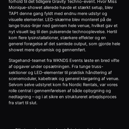
forhold til det tidligere Gravity Techno-event. Hvor Miss
Monique-showet allerede havde et stærkt setup, blev
TAP1 denne gang fyldt med endnu mere udstyr og
visuelle elementer. LED-skærme blev monteret på de
lange truss-linjer ned gennem hele venue, hvilket gav et
nyt visuelt lag til den pulserende technooplevelse. Hertil
kom flere lysinstallationer, stærkere effekter og en
generel forøgelse af det samlede output, som gjorde hele
showet mere dynamisk og gennemført.
Stagehand-teamet fra WKNDS Events løste en bred vifte
af opgaver under opsætningen. Fra tunge truss-
sektioner og LED-elementer til praktisk håndtering af
scenemoduler, kabeltræk og generel klargøring af venue.
Selvom selve udstyret kom fra Nordic Rentals, var vores
rolle central i gennemførelsen af både opbygning og
nedtagning – og i at sikre en struktureret arbejdsproces
fra start til slut.